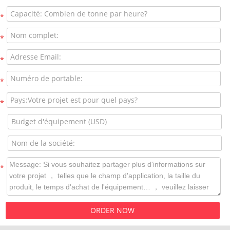
*
*
*
*
*
*