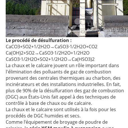
Le procédé de désulfuration :
CaCO3+SO2+1/2H2O→CaSO3·1/2H2O+CO2
Ca(OH)2+SO2→CaSO3·1/2H2O+1/2H2O
CaSO3·1/2H2O+SO2+1/2H2O→Ca(HSO3)2
La chaux et le calcaire jouent un rôle important dans
l'élimination des polluants de gaz de combustion
provenant des centrales thermiques au charbon, des
incinérateurs et des installations industrielles. En fait,
plus de 90% de la désulfuration des gaz de combustion
(DGC) aux États-Unis fait appel à des techniques de
contrôle à base de chaux ou de calcaire.
La chaux et le calcaire sont utilisés à la fois pour les
procédés de DGC humides et secs.
Comme l’équipement de broyage de poudre de