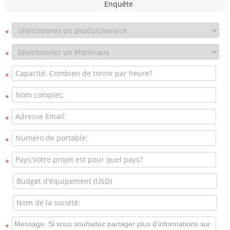
Enquête
*
*
*
*
*
*
*
*