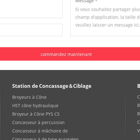
Message
Station de Concassage＆Ciblage
B
C
Broyeurs à Cône
B
HST cône hydraulique
B
Broyeur à Cône PYS CS
C
Concasseur à percussion
V
Concasseur à mâchoire de
Concasseur à de type européen