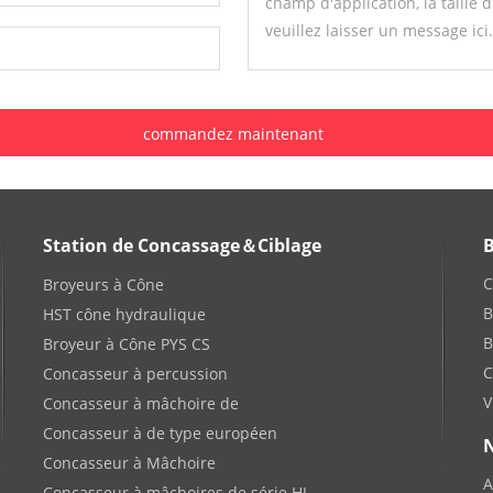
Station de Concassage＆Ciblage
B
C
Broyeurs à Cône
B
HST cône hydraulique
B
Broyeur à Cône PYS CS
C
Concasseur à percussion
V
Concasseur à mâchoire de
Concasseur à de type européen
N
Concasseur à Mâchoire
A
Concasseur à mâchoires de série HJ