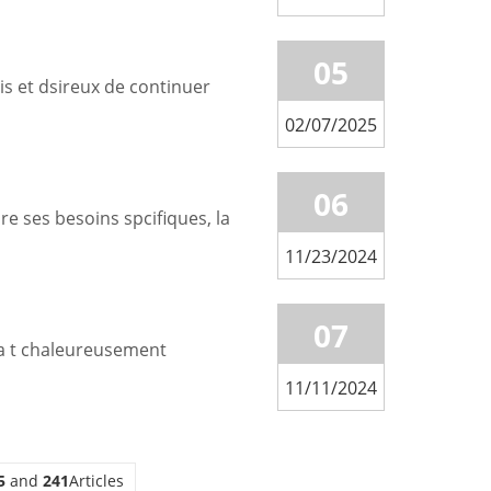
05
is et dsireux de continuer
02/07/2025
06
e ses besoins spcifiques, la
11/23/2024
07
 a t chaleureusement
11/11/2024
5
and
241
Articles