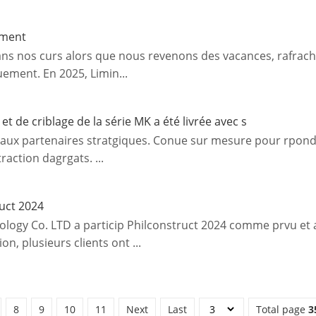
ement
ans nos curs alors que nous revenons des vacances, rafrach
ement. En 2025, Limin...
t de criblage de la série MK a été livrée avec s
ipaux partenaires stratgiques. Conue sur mesure pour rpondr
action dagrgats. ...
ruct 2024
logy Co. LTD a particip Philconstruct 2024 comme prvu et
on, plusieurs clients ont ...
8
9
10
11
Next
Last
Total page
3