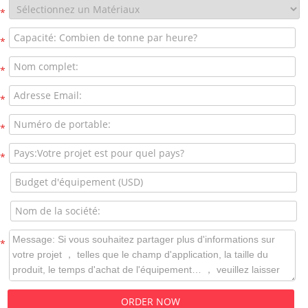
*
*
*
*
*
*
*