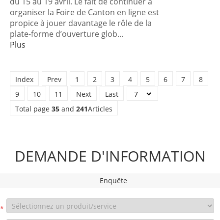
du 15 au 19 avril. Le fait de continuer à
organiser la Foire de Canton en ligne est
propice à jouer davantage le rôle de la
plate-forme d’ouverture glob...
Plus
Index
Prev
1
2
3
4
5
6
7
8
9
10
11
Next
Last
Total page
35
and
241
Articles
DEMANDE D'INFORMATION
Enquête
*